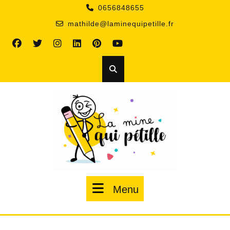
Skip
0656848655
to
mathilde@laminequipetille.fr
content
Menu
Menu