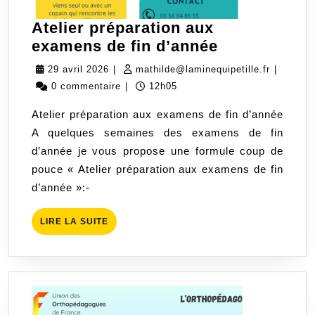
Atelier préparation aux
Atelier
examens de fin d’année
préparation
29
mathilde
29 avril 2026
|
mathilde@laminequipetille.fr
|
aux
avril
0 commentaire
|
12h05
examens
2026
Atelier préparation aux examens de fin d’année
de
A quelques semaines des examens de fin
fin
d’année je vous propose une formule coup de
d’année
pouce « Atelier préparation aux examens de fin
d’année »:-
LIRE
LIRE LA SUITE
LA
SUITE