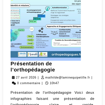
Présentation de
Présentation
l’orthopédagogie
de
27
mathilde
27 avril 2026
|
mathilde@laminequipetille.fr
|
l’orthopédagogie
avril
0 commentaire
|
10h47
2026
Présentation de l’orthopédagogie Voici deux
infographies faisant une présentation de
l’orthopédagogie claire et rapide.