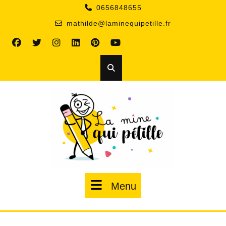
Skip
0656848655
to
mathilde@laminequipetille.fr
content
Menu
Menu