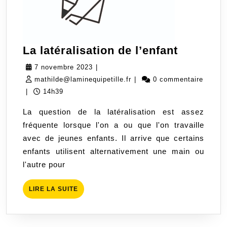
La
La latéralisation de l’enfant
latéralis
7
7 novembre 2023
|
de
novembre
mathilde@laminequipetille.
mathilde@laminequipetille.fr
|
0 commentaire
l’enfant
2023
|
14h39
La question de la latéralisation est assez
fréquente lorsque l'on a ou que l'on travaille
avec de jeunes enfants. Il arrive que certains
enfants utilisent alternativement une main ou
l'autre pour
LIRE
LIRE LA SUITE
LA
SUITE