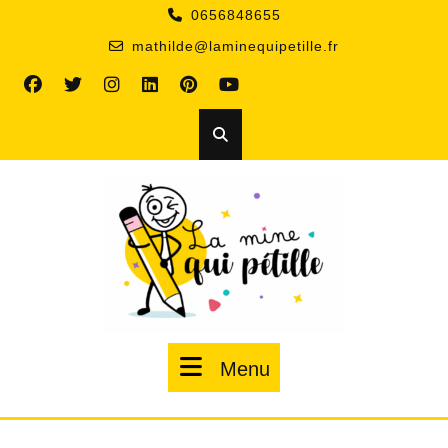
0656848655
mathilde@laminequipetille.fr
Menu