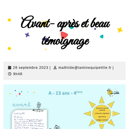
Avant- après et beau
témoignage
28 septembre 2023
|
mathilde@laminequipetille.fr
|
9h48