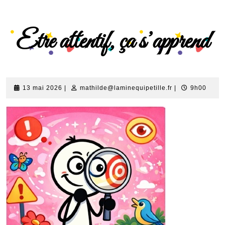
Etre attentif, ça s’apprend
13 mai 2026
|
mathilde@laminequipetille.fr
|
9h00