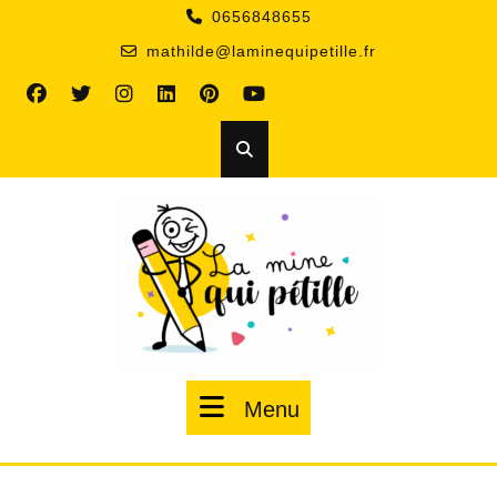
0656848655
mathilde@laminequipetille.fr
Menu